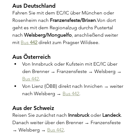
Aus Deutschland
Fahren Sie mit dem EC/IC über München oder 
Rosenheim nach 
Franzensfeste/Brixen
.Von dort 
geht es mit dem Regionalzug durchs Pustertal 
nach 
Welsberg/Monguelfo
, anschließend weiter 
mit 
Bus 
442
 direkt zum Pragser Wildsee.
Aus Österreich
Von Innsbruck oder Kufstein mit EC/IC über 
den Brenner → Franzensfeste → Welsberg → 
Bus 442
.
Von Lienz (ÖBB) direkt nach Innichen → weiter 
nach Welsberg → 
Bus 442
.
Aus der Schweiz
Reisen Sie zunächst nach 
Innsbruck
 oder 
Landeck
. 
Danach weiter über den Brenner → Franzensfeste 
→ Welsberg → 
Bus 442
.