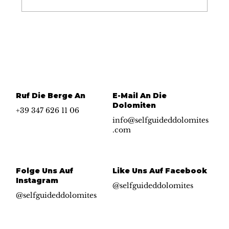
Blasen am Fuß? So
rettest du deine
Hüttentour in den
Dolomiten
Ruf Die Berge An
E-Mail An Die
Dolomiten
+39 347 626 11 06
info@selfguideddolomites
.com
Folge Uns Auf
Like Uns Auf Facebook
Instagram
@selfguideddolomites
@selfguideddolomites