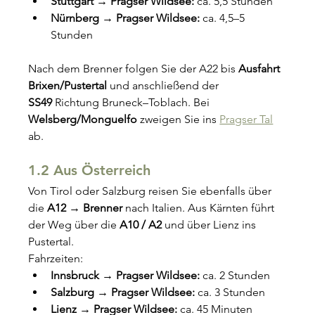
Stuttgart → Pragser Wildsee:
 ca. 5,5 Stunden
Nürnberg → Pragser Wildsee:
 ca. 4,5–5 
Stunden
Nach dem Brenner folgen Sie der A22 bis 
Ausfahrt 
Brixen/Pustertal
 und anschließend der 
SS49
 Richtung Bruneck–Toblach. Bei 
Welsberg/Monguelfo
 zweigen Sie ins 
Pragser Tal
ab.
1.2 Aus Österreich
Von Tirol oder Salzburg reisen Sie ebenfalls über 
die 
A12 → Brenner
 nach Italien. Aus Kärnten führt 
der Weg über die 
A10 / A2
 und über Lienz ins 
Pustertal.
Fahrzeiten:
Innsbruck → Pragser Wildsee:
 ca. 2 Stunden
Salzburg → Pragser Wildsee:
 ca. 3 Stunden
Lienz → Pragser Wildsee:
 ca. 45 Minuten