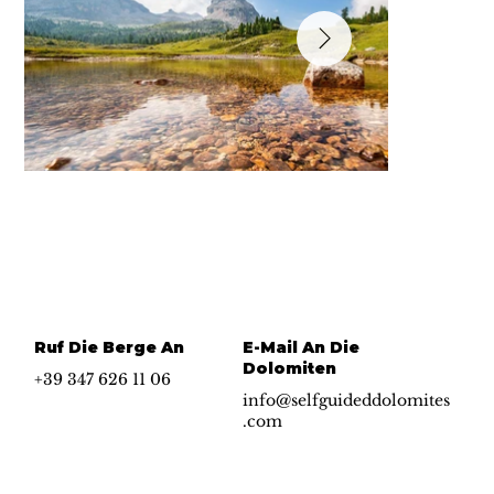
Ruf Die Berge An
E-Mail An Die
Dolomiten
+39 347 626 11 06
info@selfguideddolomites
.com