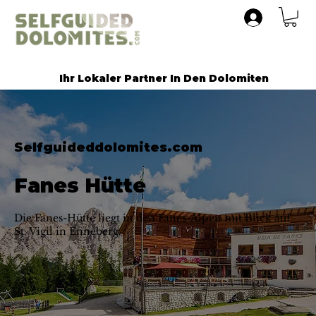
Ihr Lokaler Partner In Den Dolomiten
Selfguideddolomites.com
Fanes Hütte
Die Fanes-Hütte liegt in den Fanes-Alpen mit Blick auf
St. Vigil in Enneberg.